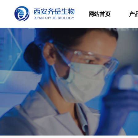
网站首页
产
材
高
生
发
功
分
其