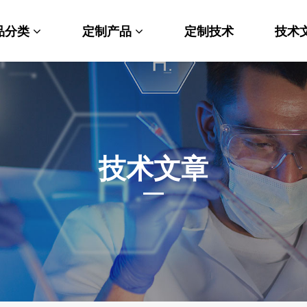
品分类
定制产品
定制技术
技术
料科学
纳米材料定制
端化学
PEG衍生物
命科学
荧光标记定制
技术文章
光材料
MOF材料定制
能性化学
小分子定制
析化学
多肽定制
他产品
其他材料定制