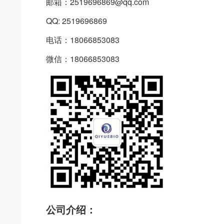
邮箱：2519696869@qq.com
QQ: 2519696869
电话：18066853083
微信：18066853083
公司介绍：