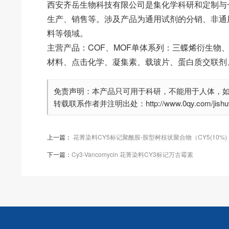
西安齐岳生物科技有限公司是集化学科研和定制与
生产、销售等。涉及产品为通用试剂的分销、非通
料等领域。
主营产品：COF、MOF单体系列：三蝶烯衍生物
材料、点击化学、凝集素、载玻片、蛋白质交联剂
免责声明：本产品只可用于科研，不能用于人体，
转载联系作者并注明出处：http://www.0qy.com/jishuwe
上一篇：
花菁染料CY5标记聚酰胺-胺型树枝状聚合物（CY5(10%)
下一篇：
Cy3-Vancomycin 花菁染料CY3标记万古霉素