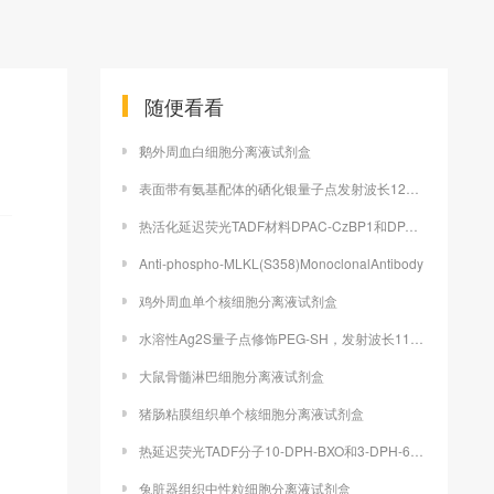
随便看看
鹅外周血白细胞分离液试剂盒
表面带有氨基配体的硒化银量子点发射波长1200nm
热活化延迟荧光TADF材料DPAC-CzBP1和DPAC-CzBP2说明
Anti-phospho-MLKL(S358)MonoclonalAntibody
鸡外周血单个核细胞分离液试剂盒
水溶性Ag2S量子点修饰PEG-SH，发射波长1100-1500nm
大鼠骨髓淋巴细胞分离液试剂盒
猪肠粘膜组织单个核细胞分离液试剂盒
热延迟荧光TADF分子10-DPH-BXO和3-DPH-6-Br-XO
兔脏器组织中性粒细胞分离液试剂盒