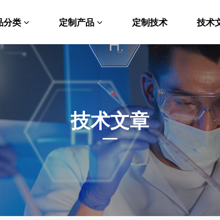
品分类
定制产品
定制技术
技术
料科学
纳米材料定制
端化学
PEG衍生物
命科学
荧光标记定制
技术文章
光材料
MOF材料定制
能性化学
小分子定制
析化学
多肽定制
他产品
其他材料定制