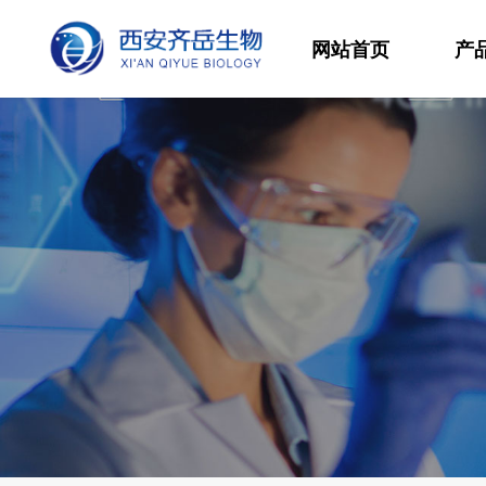
网站首页
产
材
高
生
发
功
分
其