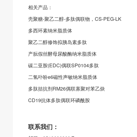
相关产品：
壳聚糖-聚乙二醇-多肽偶联物，CS-PEG-LK
多西环素纳米脂质体
聚乙二醇修饰拟胰岛素多肽
产朊假丝酵母尿酸酶纳米脂质体
碳二亚胺(EDC)偶联SP0104多肽
二氢卟吩e6磁性声敏纳米脂质体
多肽拮抗剂RM26偶联寡聚对苯乙炔
CD19抗体多肽偶联环磷酰胺
联系我们：