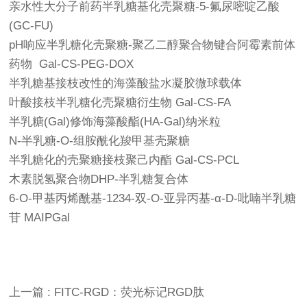
亲水性大分子前药半乳糖基化壳聚糖-5-氟尿嘧啶乙酸
(GC-FU)
pH响应半乳糖化壳聚糖‑聚乙二醇聚合物键合阿霉素前体
药物 Gal-CS-PEG-DOX
半乳糖基接枝改性的海藻酸盐水凝胶微球载体
叶酸接枝半乳糖化壳聚糖衍生物 Gal-CS-FA
半乳糖(Gal)修饰海藻酸酯(HA-Gal)纳米粒
N-半乳糖-O-组胺酰化羧甲基壳聚糖
半乳糖化的壳聚糖接枝聚己内酯 Gal-CS-PCL
木素脱氢聚合物DHP-半乳糖复合体
6-O-甲基丙烯酰基-1234-双-O-亚异丙基-α-D-吡喃半乳糖
苷 MAIPGal
上一篇 : FITC-RGD：荧光标记RGD肽