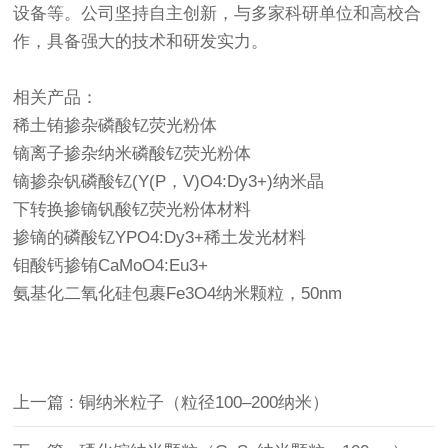
设备等。公司坚持自主创新，与多家科研单位和高校合
作，具备强大的技术和研发实力。
相关产品：
稀土铕掺杂磷酸钇荧光粉体
镝离子掺杂纳米磷酸钇荧光粉体
镝掺杂钒磷酸钇(Y(P，V)O4:Dy3+)纳米晶
下转换掺镝钒酸钇荧光粉体材料
掺镝的磷酸钇YPO4:Dy3+稀土发光材料
钼酸钙掺铕CaMoO4:Eu3+
氨基化二氧化硅包裹Fe3O4纳米颗粒，50nm
上一篇 : 铜纳米粒子（粒径100–200纳米）