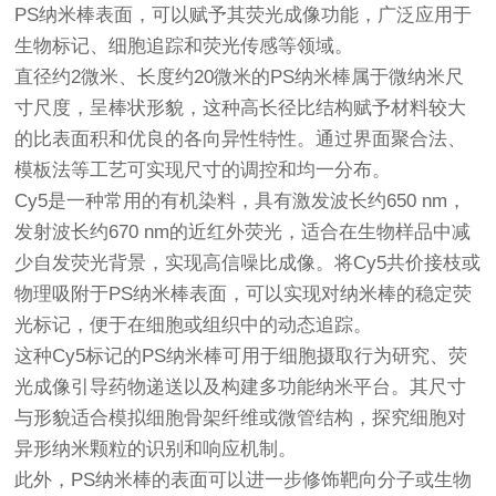
PS纳米棒表面，可以赋予其荧光成像功能，广泛应用于
生物标记、细胞追踪和荧光传感等领域。
直径约2微米、长度约20微米的PS纳米棒属于微纳米尺
寸尺度，呈棒状形貌，这种高长径比结构赋予材料较大
的比表面积和优良的各向异性特性。通过界面聚合法、
模板法等工艺可实现尺寸的调控和均一分布。
Cy5是一种常用的有机染料，具有激发波长约650 nm，
发射波长约670 nm的近红外荧光，适合在生物样品中减
少自发荧光背景，实现高信噪比成像。将Cy5共价接枝或
物理吸附于PS纳米棒表面，可以实现对纳米棒的稳定荧
光标记，便于在细胞或组织中的动态追踪。
这种Cy5标记的PS纳米棒可用于细胞摄取行为研究、荧
光成像引导药物递送以及构建多功能纳米平台。其尺寸
与形貌适合模拟细胞骨架纤维或微管结构，探究细胞对
异形纳米颗粒的识别和响应机制。
此外，PS纳米棒的表面可以进一步修饰靶向分子或生物