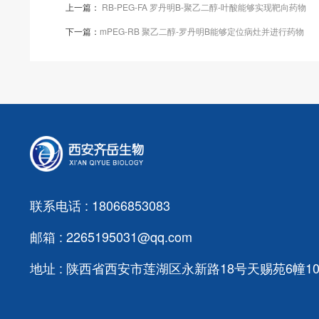
上一篇：
RB-PEG-FA 罗丹明B-聚乙二醇-叶酸能够实现靶向药物
下一篇：
mPEG-RB 聚乙二醇-罗丹明B能够定位病灶并进行药物
联系电话 : 18066853083
邮箱 : 2265195031@qq.com
地址 : 陕西省西安市莲湖区永新路18号天赐苑6幢103