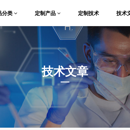
品分类
定制产品
定制技术
技术
料科学
纳米材料定制
端化学
PEG衍生物
命科学
荧光标记定制
技术文章
光材料
MOF材料定制
能性化学
小分子定制
析化学
多肽定制
他产品
其他材料定制