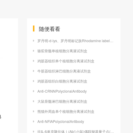
随便看看
罗丹明-d-lys、罗丹明标记肽Rhodamine labeled peptide
骆驼骨髓单核细胞分离液试剂盒
鸡脏器组织单个核细胞分离液试剂盒
牛脏器组织淋巴细胞分离液试剂盒
鸡脏器组织白细胞分离液试剂盒
Anti-CRNNPolyclonalAntibody
大鼠骨髓淋巴细胞分离液试剂盒
熊猫外周血单个核细胞分离液试剂盒
典
Anti-NFIAPolyclonalAntibody
抗IL-6单克隆抗体Ⅰ(Ab1小鼠)偶联羧基量子点(CdSe/ZeS)