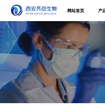
网站首页
产
材
高
生
发
功
分
其