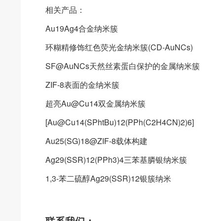
相关产品：
Au19Ag4合金纳米簇
环糊精修饰红色荧光金纳米簇(CD-AuNCs)
SF@AuNCs天然丝素蛋白保护的金属纳米簇
ZIF-8表面的金纳米簇
超亮Au@Cu14双金属纳米簇
[Au@Cu14(SPhtBu)12(PPh(C2H4CN)2)6]
Au25(SG)18@ZIF-8载体构建
Ag29(SSR)12(PPh3)4三苯基膦银纳米簇
1,3-苯二硫醇Ag29(SSR)12银簇纳米
联系我们：