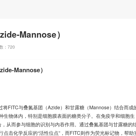
zide-Mannose）
数：
720
ide-Mannose）
se）是通过将FITC与叠氮基团（Azide）和甘露糖（Mannose）结合而成
种生物体内，特别是细胞膜表面的糖类分子。在免疫学和细胞生
合，从而参与细胞的识别与内吞作用。通过叠氮基团与甘露糖的
点击化学反应的“活性位点”，而FITC则作为荧光标记物，帮助