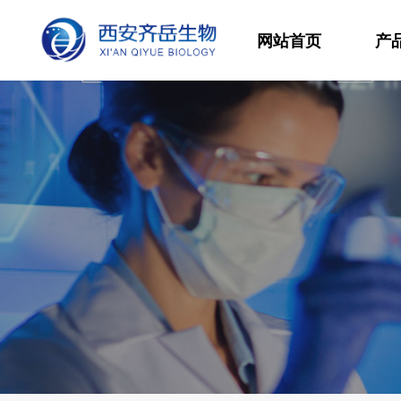
网站首页
产
材
高
生
发
功
分
其