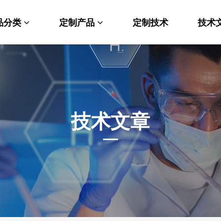
品分类
定制产品
定制技术
技术
料科学
纳米材料定制
端化学
PEG衍生物
命科学
荧光标记定制
技术文章
光材料
MOF材料定制
能性化学
小分子定制
析化学
多肽定制
他产品
其他材料定制