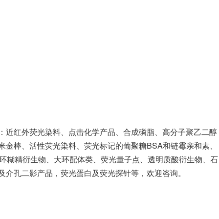
：近红外荧光染料、点击化学产品、合成磷脂、高分子聚乙二醇
米金棒、活性荧光染料、荧光标记的葡聚糖BSA和链霉亲和素、
、环糊精衍生物、大环配体类、荧光量子点、透明质酸衍生物、石
及介孔二影产品，荧光蛋白及荧光探针等，欢迎咨询。