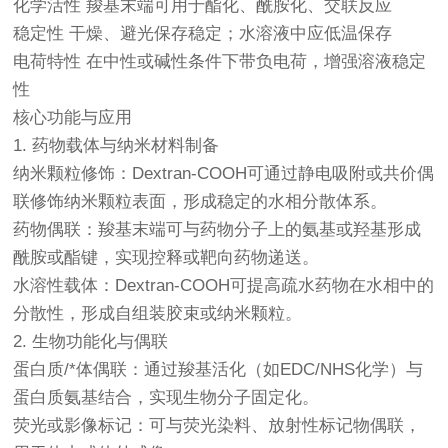
化学活性 羧基末端可用于酯化、酰胺化、交联反应
稳定性 干燥、避光保存稳定；水溶液中应低温保存
电荷特性 在中性或碱性条件下带负电荷，增强溶液稳定
性
核心功能与应用
1. 药物载体与纳米材料制备
纳米颗粒修饰：Dextran-COOH可通过静电吸附或共价偶
联修饰纳米颗粒表面，形成稳定的水相分散体系。
药物偶联：羧基末端可与药物分子上的氨基或羟基形成
酰胺或酯键，实现控释或靶向药物递送。
水溶性载体：Dextran-COOH可提高疏水药物在水相中的
分散性，形成自组装胶束或纳米颗粒。
2. 生物功能化与偶联
蛋白质/*体偶联：通过羧基活化（如EDC/NHS化学）与
蛋白质氨基结合，实现生物分子固定化。
荧光或影像标记：可与荧光染料、放射性标记物偶联，