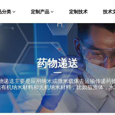
品分类
定制产品
定制技术
技术
料科学
纳米材料定制
端化学
PEG衍生物
命科学
荧光标记定制
药物递送
光材料
MOF材料定制
物递送主要是应用纳米或微米载体去运输传递药
能性化学
小分子定制
括有机纳米材料和无机纳米材料，比如脂质体，水
析化学
多肽定制
他产品
其他材料定制