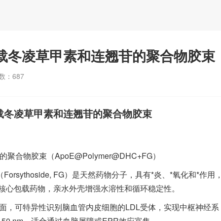
负载冬凌草甲素和连翘苷的聚合物胶束
数：
687
负载冬凌草甲素和连翘苷的聚合物胶束
合物胶束（ApoE@Polymer@DHC+FG）
苷（Forsythoside, FG）是天然药物分子，具有*炎、*氧化和*作用
核心包载药物，亲水外壳增强水溶性和循环稳定性。
）修饰胶束表面，可特异性识别脑血管内皮细胞的LDL受体，实现中枢神经系
50 nm，适合通过血脑屏障或EPR效应富集。