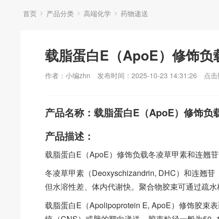
首页
产品分类
高端化学
药物递送
载脂蛋白E（ApoE）修饰
作者：小编zhn
发布时间：2025-10-23 14:31:26
点击
产品名称：载脂蛋白E（ApoE）修饰
产品描述：
载脂蛋白E（ApoE）修饰负载冬凌草甲素和连翘苷的聚
冬凌草甲素（Deoxyschizandrin, DHC）和连翘
但水溶性差、体内代谢快。聚合物胶束可通过疏水
载脂蛋白E（Apolipoprotein E, ApoE
统（CNS）或脑的靶向递送。胶束粒径一般为50–1