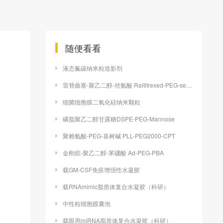
随便看看
液态氟碳纳米粒造影剂
雷替曲塞-聚乙二醇-丝氨酸 Raltitrexed-PEG-serine
细菌细胞膜二氧化硅纳米颗粒
磷脂聚乙二醇甘露糖DSPE-PEG-Mannose
聚赖氨酸-PEG-喜树碱 PLL-PEG2000-CPT
金刚烷-聚乙二醇-苯硼酸 Ad-PEG-PBA
载GM-CSF免疫增强性水凝胶
，
载RNAmimic脂质体复合水凝胶（科研）
中性粒细胞膜囊泡
载眼用miRNA脂质体复合水凝胶（科研）