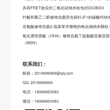
具有FRET效应的二氧化硅纳米粒包封DiO和DiI
叶酸和聚乙二醇修饰负载荧光探针JF1的碳酸钙纳米颗粒 
谷氨酸修饰负载2-巯基苯并噻唑的氧化铜纳米颗粒 GIu
氧化透明质酸（OHA）修饰负载丁硫氨酸亚砜亚胺（
（MSN）
联系我们：
邮箱：2519696869@qq.com
QQ: 2519696869
电话：18066853083
微信：18066853083