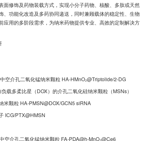
表面修饰及药物装载方式，实现小分子药物、核酸、多肽或天然
饰、功能化改造及多药协同递送，同时兼顾载体的稳定性、生物
前应用的多阶段需求，为纳米药物提供专业、高效的定制解决方
研
二氧化锰纳米颗粒 HA-HMnO₂@Triptolide/2-DG
d）修饰负载多柔比星（DOX）的介孔二氧化硅纳米颗粒（MSNs）
粒 HA-PMSN@DOX/GCN5 siRNA
CG/PTX@HMSN
孔二氧化锰纳米颗粒 FA-PDA@h-MnO₂@Ce6