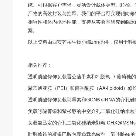
统。可根据客户需求，灵活设计载体类型、粒径、
产物的高效封装与控释。我们的平台可实现靶向修
相容性和体内循环性能，支持从实验室研究到临床
案。
以上资料由西安齐岳生物小编zhn提供，仅用于科
相关推荐：
透明质酸修饰负载雷公藤甲素和2-脱氧-D-葡萄糖的中空介孔
聚乙烯亚胺（PEI）和茴香酰胺（AA-lipidoi
透明质酸修饰负载阿霉素和GCN5 siRNA的介孔硅纳米颗
负载吲哚菁绿和紫杉醇的中空介孔二氧化硅纳米粒子 I
负载氯己定的介孔二氧化硅纳米颗粒 CHX@MSNs
叶酸修饰的聚多巴胺包裹负载光敏剂二氢卟吩e6的中空介