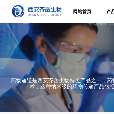
网站首页
产
材
高
生
发
药物递送是西安齐岳生物特色产品之一，药
功
术，这种纳米级的药物传递产品包
分
其