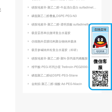
磺胺地索辛-聚乙二醇-牛血清白蛋白 sulfadimethoxine-PEG-BSA
统
磷脂聚乙二醇叠氮,DSPE-PEG-N3
磺胺地索辛-聚乙二醇-透明质酸 sulfadimethoxine-PEG-HA
载昔妥西单抗微球复合水凝胶
仿细胞外层膜结构聚合物纳米载体
载苦参碱纳米粒复合水凝胶（科研）
磺胺地索辛-聚乙二醇-聚N-异丙基丙烯酰胺 sulfadimethoxine-PEG-PNIPAAm
微信客
服
维甲酸-PEG-环丙沙星 Tretinoin-PEG2000-Ciprofloxacin
磷脂聚乙二醇硅DSPE-PEG-Silane
金刚烷-聚乙二醇-烟酸 Ad-PEG-Niacin