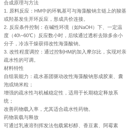
合成原理与方法
1. 原料反应：HM中的环氧基可与海藻酸钠主链上的羧基
或羟基发生开环反应，形成共价连接。
2. 反应条件控制：在碱性环境（如NaOH）下、一定温
度（40\~60℃）反应数小时，后续通过透析去除多余小
分子，冷冻干燥获得改性海藻酸钠。
3. 改性程度调控：通过控制HM的加入摩尔比，实现对亲
疏水性的可调。
材料特性
自组装能力：疏水基团驱动改性海藻酸钠形成胶束、囊
泡或纳米粒；
增强的疏水性与机械稳定性，适用于长期稳定释放系
统；
改善药物载入率，尤其适合疏水性药物。
药物装载与释放
可通过乳液溶剂挥发法包载紫杉醇、香豆素、阿霉素