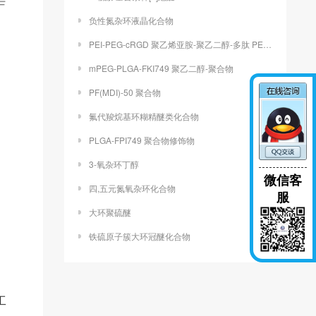
负性氮杂环液晶化合物
​PEI-PEG-cRGD 聚乙烯亚胺-聚乙二醇-多肽 PEI25K-PEG5K-cRGD
mPEG-PLGA-FKI749 聚乙二醇-聚合物
PF(MDI)-50 聚合物
氟代羧烷基环糊精醚类化合物
PLGA-FPI749 聚合物修饰物
3-氧杂环丁醇
微信客
四,五元氮氧杂环化合物
服
大环聚硫醚
铁硫原子簇大环冠醚化合物
工