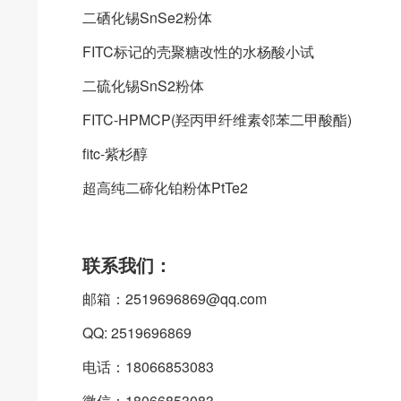
二硒化锡SnSe2粉体
FITC标记的壳聚糖改性的水杨酸小试
二硫化锡SnS2粉体
FITC-HPMCP(羟丙甲纤维素邻苯二甲酸酯)
fitc-紫杉醇
超高纯二碲化铂粉体PtTe2
联系我们：
邮箱：2519696869@qq.com
QQ: 2519696869
电话：18066853083
微信：18066853083