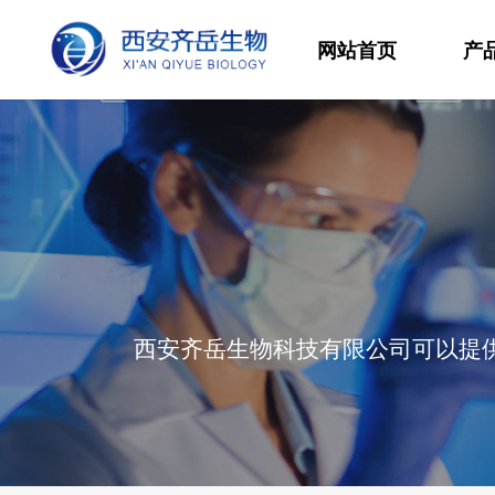
网站首页
产
材
高
生
发
西安齐岳生物科技有限公司可以提供
功
分
其