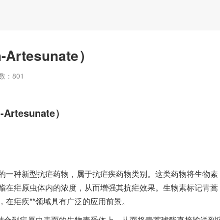
rtesunate）
数：
801
tesunate）
的一种新型抗疟药物，属于抗疟疾药物类别。这类药物将生物素
酯在疟原虫体内的浓度，从而增强其抗疟效果。生物素标记青蒿
，在疟疾**领域具有广泛的应用前景。
并结合到疟原虫表面的生物素受体上，从而将青蒿琥酯直接输送到