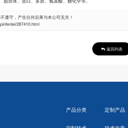
、脂质体、蛋白、多肽、氨基酸、糖化学等。
如不遵守，产生任何后果与本公司无关！
enlei/287410.html
返回列表
产品分类
定制产品
定制技术
技术文章