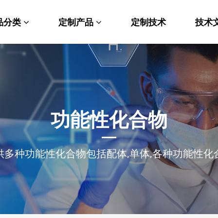
品分类
定制产品
定制技术
技术
料科学
纳米材料定制
端化学
PEG衍生物
命科学
荧光标记定制
功能性化合物
光材料
MOF材料定制
多种功能性化合物包括配体,单体,各种功能性
能性化学
小分子定制
析化学
多肽定制
他产品
其他材料定制