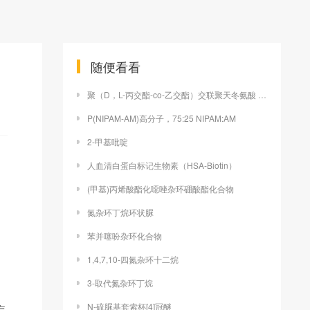
随便看看
聚（D，L-丙交酯-co-乙交酯）交联聚天冬氨酸 PLGA-b-PAsp
P(NIPAM-AM)高分子，75:25 NIPAM:AM
2-甲基吡啶
人血清白蛋白标记生物素（HSA-Biotin）
(甲基)丙烯酸酯化噁唑杂环硼酸酯化合物
氮杂环丁烷环状脲
苯并噻吩杂环化合物
1,4,7,10-四氮杂环十二烷
3-取代氮杂环丁烷
N-硫脲基套索杯[4]冠醚
疟